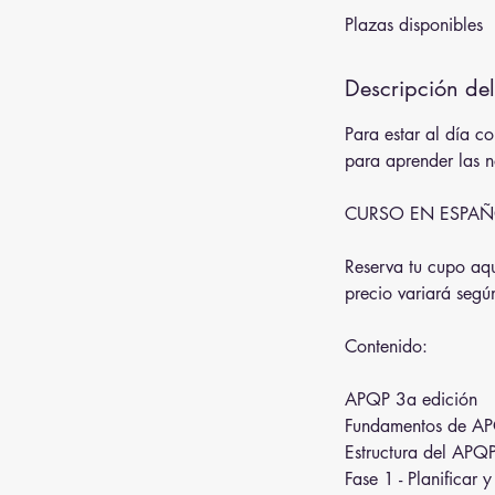
Plazas disponibles
a
l
i
Descripción del
z
a
Para estar al día c
d
para aprender las 
o
CURSO EN ESPAÑ
Reserva tu cupo aqu
precio variará segú
Contenido:
APQP 3a edición
Fundamentos de APQ
Estructura del APQ
Fase 1 - Planificar y