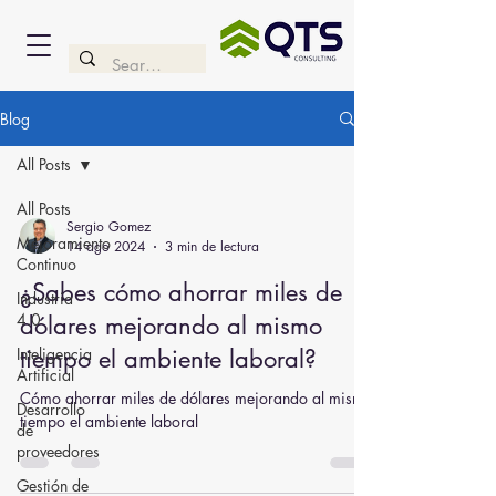
Blog
All Posts
All Posts
Sergio Gomez
Mejoramiento
14 ago 2024
3 min de lectura
Continuo
¿Sabes cómo ahorrar miles de
Industria
4.0
dólares mejorando al mismo
Inteligencia
tiempo el ambiente laboral?
Artificial
Cómo ahorrar miles de dólares mejorando al mismo
Desarrollo
tiempo el ambiente laboral
de
proveedores
Gestión de