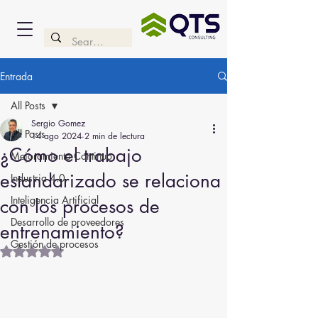
Entrada
All Posts
Sergio Gomez
All Posts
14 ago 2024
2 min de lectura
¿Cómo el trabajo
Mejoramiento Continuo
estandarizado se relaciona
Industria 4.0
Inteligencia Artificial
con los procesos de
Desarrollo de proveedores
entrenamiento?
Gestión de procesos
Obtuvo NaN de 5 estrellas.