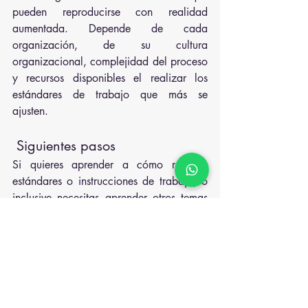
pueden reproducirse con realidad 
aumentada. Depende de cada 
organización, de su cultura 
organizacional, complejidad del proceso 
y recursos disponibles el realizar los 
estándares de trabajo que más se 
ajusten.
 Siguientes pasos
Si quieres aprender a cómo realizar 
estándares o instrucciones de trabajo, o 
inclusive necesitas aprender otros temas 
relacionados con Calidad o Lean 
Manufacturing puedes ingresar 
a 
www.qts.com.co
 y con gusto podemos 
darte el soporte de formación (QTS 
Learning Center) o de consultoría que 
necesitas.